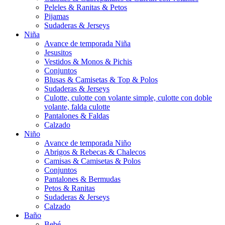
Peleles & Ranitas & Petos
Pijamas
Sudaderas & Jerseys
Niña
Avance de temporada Niña
Jesusitos
Vestidos & Monos & Pichis
Conjuntos
Blusas & Camisetas & Top & Polos
Sudaderas & Jerseys
Culotte, culotte con volante simple, culotte con doble
volante, falda culotte
Pantalones & Faldas
Calzado
Niño
Avance de temporada Niño
Abrigos & Rebecas & Chalecos
Camisas & Camisetas & Polos
Conjuntos
Pantalones & Bermudas
Petos & Ranitas
Sudaderas & Jerseys
Calzado
Baño
Bebé