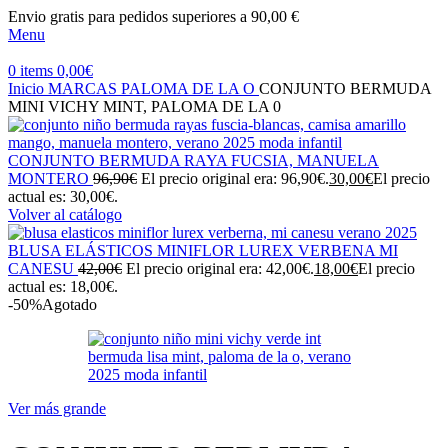
Envio gratis para pedidos superiores a 90,00 €
Menu
0
items
0,00
€
Inicio
MARCAS
PALOMA DE LA O
CONJUNTO BERMUDA
MINI VICHY MINT, PALOMA DE LA 0
CONJUNTO BERMUDA RAYA FUCSIA, MANUELA
MONTERO
96,90
€
El precio original era: 96,90€.
30,00
€
El precio
actual es: 30,00€.
Volver al catálogo
BLUSA ELÁSTICOS MINIFLOR LUREX VERBENA MI
CANESU
42,00
€
El precio original era: 42,00€.
18,00
€
El precio
actual es: 18,00€.
-50%
Agotado
Ver más grande