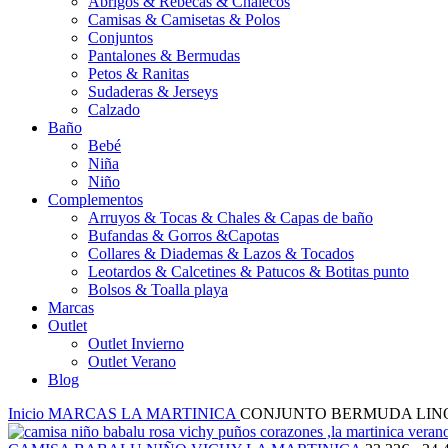
Abrigos & Rebecas & Chalecos
Camisas & Camisetas & Polos
Conjuntos
Pantalones & Bermudas
Petos & Ranitas
Sudaderas & Jerseys
Calzado
Baño
Bebé
Niña
Niño
Complementos
Arruyos & Tocas & Chales & Capas de baño
Bufandas & Gorros &Capotas
Collares & Diademas & Lazos & Tocados
Leotardos & Calcetines & Patucos & Botitas punto
Bolsos & Toalla playa
Marcas
Outlet
Outlet Invierno
Outlet Verano
Blog
Inicio
MARCAS
LA MARTINICA
CONJUNTO BERMUDA LIN