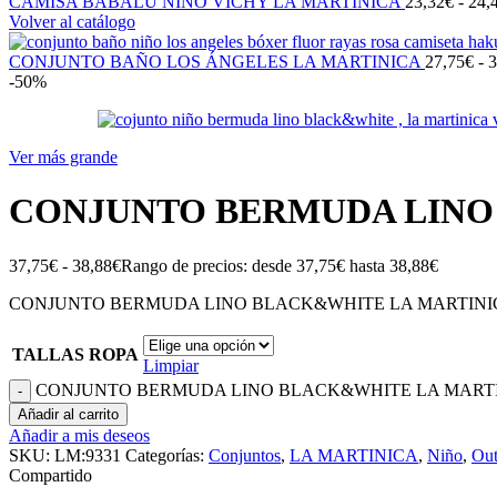
CAMISA BABALU NIÑO VICHY LA MARTINICA
23,32
€
-
24,
Volver al catálogo
CONJUNTO BAÑO LOS ÁNGELES LA MARTINICA
27,75
€
-
3
-50%
Ver más grande
CONJUNTO BERMUDA LINO
37,75
€
-
38,88
€
Rango de precios: desde 37,75€ hasta 38,88€
CONJUNTO BERMUDA LINO BLACK&WHITE LA MARTINIC
TALLAS ROPA
Limpiar
CONJUNTO BERMUDA LINO BLACK&WHITE LA MARTINI
Añadir al carrito
Añadir a mis deseos
SKU:
LM:9331
Categorías:
Conjuntos
,
LA MARTINICA
,
Niño
,
Out
Compartido