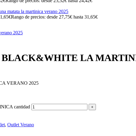
42
€
Rango de precios: desde 23,32€ hasta 24,42€
1,65
€
Rango de precios: desde 27,75€ hasta 31,65€
 BLACK&WHITE LA MARTIN
A VERANO 2025
CA cantidad
let
,
Outlet Verano