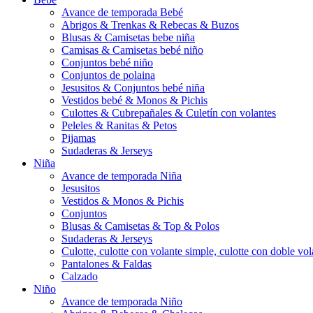
Avance de temporada Bebé
Abrigos & Trenkas & Rebecas & Buzos
Blusas & Camisetas bebe niña
Camisas & Camisetas bebé niño
Conjuntos bebé niño
Conjuntos de polaina
Jesusitos & Conjuntos bebé niña
Vestidos bebé & Monos & Pichis
Culottes & Cubrepañales & Culetín con volantes
Peleles & Ranitas & Petos
Pijamas
Sudaderas & Jerseys
Niña
Avance de temporada Niña
Jesusitos
Vestidos & Monos & Pichis
Conjuntos
Blusas & Camisetas & Top & Polos
Sudaderas & Jerseys
Culotte, culotte con volante simple, culotte con doble vola
Pantalones & Faldas
Calzado
Niño
Avance de temporada Niño