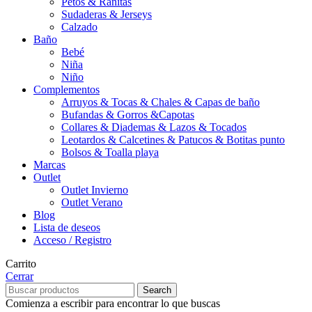
Petos & Ranitas
Sudaderas & Jerseys
Calzado
Baño
Bebé
Niña
Niño
Complementos
Arruyos & Tocas & Chales & Capas de baño
Bufandas & Gorros &Capotas
Collares & Diademas & Lazos & Tocados
Leotardos & Calcetines & Patucos & Botitas punto
Bolsos & Toalla playa
Marcas
Outlet
Outlet Invierno
Outlet Verano
Blog
Lista de deseos
Acceso / Registro
Carrito
Cerrar
Search
Comienza a escribir para encontrar lo que buscas