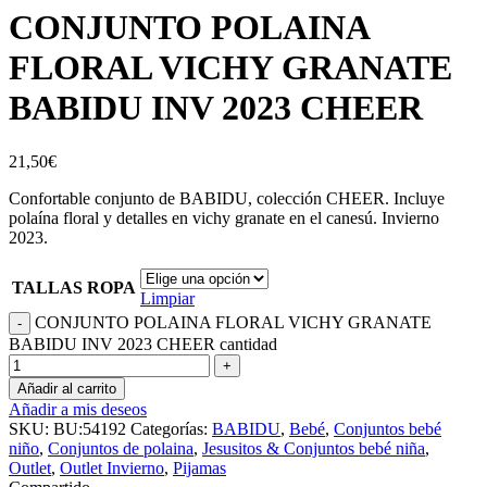
CONJUNTO POLAINA
FLORAL VICHY GRANATE
BABIDU INV 2023 CHEER
21,50
€
Confortable conjunto de BABIDU, colección CHEER. Incluye
polaína floral y detalles en vichy granate en el canesú. Invierno
2023.
TALLAS ROPA
Limpiar
CONJUNTO POLAINA FLORAL VICHY GRANATE
BABIDU INV 2023 CHEER cantidad
Añadir al carrito
Añadir a mis deseos
SKU:
BU:54192
Categorías:
BABIDU
,
Bebé
,
Conjuntos bebé
niño
,
Conjuntos de polaina
,
Jesusitos & Conjuntos bebé niña
,
Outlet
,
Outlet Invierno
,
Pijamas