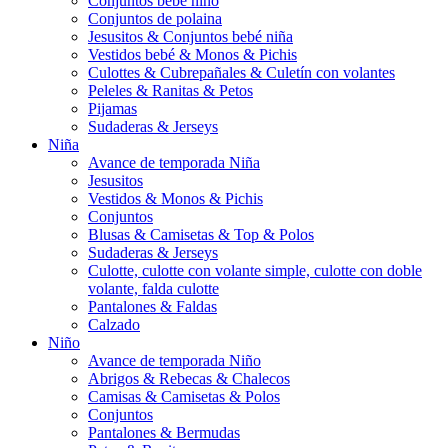
Conjuntos bebé niño
Conjuntos de polaina
Jesusitos & Conjuntos bebé niña
Vestidos bebé & Monos & Pichis
Culottes & Cubrepañales & Culetín con volantes
Peleles & Ranitas & Petos
Pijamas
Sudaderas & Jerseys
Niña
Avance de temporada Niña
Jesusitos
Vestidos & Monos & Pichis
Conjuntos
Blusas & Camisetas & Top & Polos
Sudaderas & Jerseys
Culotte, culotte con volante simple, culotte con doble
volante, falda culotte
Pantalones & Faldas
Calzado
Niño
Avance de temporada Niño
Abrigos & Rebecas & Chalecos
Camisas & Camisetas & Polos
Conjuntos
Pantalones & Bermudas