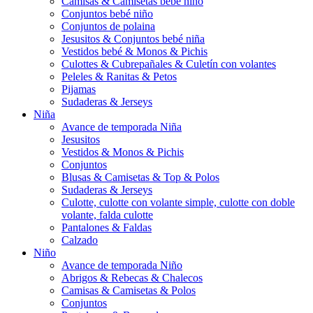
Camisas & Camisetas bebé niño
Conjuntos bebé niño
Conjuntos de polaina
Jesusitos & Conjuntos bebé niña
Vestidos bebé & Monos & Pichis
Culottes & Cubrepañales & Culetín con volantes
Peleles & Ranitas & Petos
Pijamas
Sudaderas & Jerseys
Niña
Avance de temporada Niña
Jesusitos
Vestidos & Monos & Pichis
Conjuntos
Blusas & Camisetas & Top & Polos
Sudaderas & Jerseys
Culotte, culotte con volante simple, culotte con doble
volante, falda culotte
Pantalones & Faldas
Calzado
Niño
Avance de temporada Niño
Abrigos & Rebecas & Chalecos
Camisas & Camisetas & Polos
Conjuntos