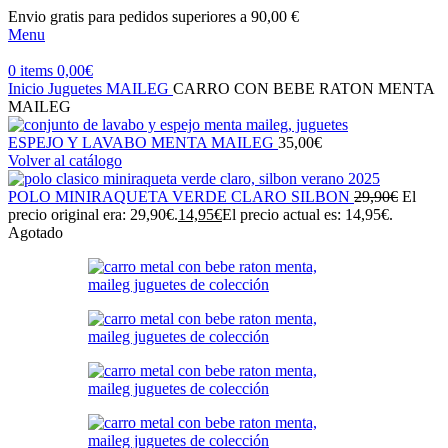
Envio gratis para pedidos superiores a 90,00 €
Menu
0
items
0,00
€
Inicio
Juguetes
MAILEG
CARRO CON BEBE RATON MENTA
MAILEG
ESPEJO Y LAVABO MENTA MAILEG
35,00
€
Volver al catálogo
POLO MINIRAQUETA VERDE CLARO SILBON
29,90
€
El
precio original era: 29,90€.
14,95
€
El precio actual es: 14,95€.
Agotado