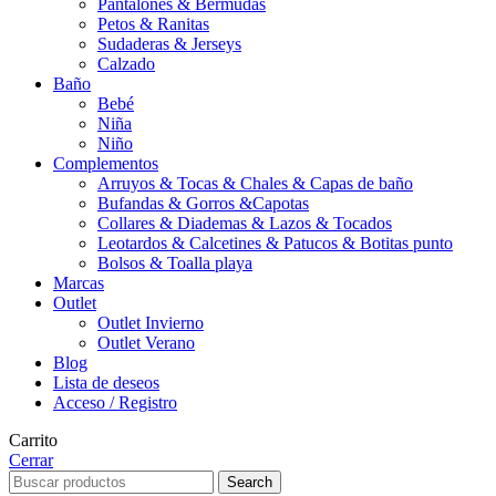
Pantalones & Bermudas
Petos & Ranitas
Sudaderas & Jerseys
Calzado
Baño
Bebé
Niña
Niño
Complementos
Arruyos & Tocas & Chales & Capas de baño
Bufandas & Gorros &Capotas
Collares & Diademas & Lazos & Tocados
Leotardos & Calcetines & Patucos & Botitas punto
Bolsos & Toalla playa
Marcas
Outlet
Outlet Invierno
Outlet Verano
Blog
Lista de deseos
Acceso / Registro
Carrito
Cerrar
Search