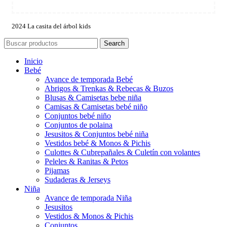
2024 La casita del árbol kids
Search
Inicio
Bebé
Avance de temporada Bebé
Abrigos & Trenkas & Rebecas & Buzos
Blusas & Camisetas bebe niña
Camisas & Camisetas bebé niño
Conjuntos bebé niño
Conjuntos de polaina
Jesusitos & Conjuntos bebé niña
Vestidos bebé & Monos & Pichis
Culottes & Cubrepañales & Culetín con volantes
Peleles & Ranitas & Petos
Pijamas
Sudaderas & Jerseys
Niña
Avance de temporada Niña
Jesusitos
Vestidos & Monos & Pichis
Conjuntos