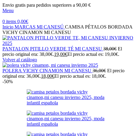
Envio gratis para pedidos superiores a 90,00 €
Menu
0
items
0,00
€
Inicio
MARCAS
MI CANESÚ
CAMISA PÉTALOS BORDADA
VICHY CINAMON MI CANESU
PANTALON PITILLO VERDE TÉ MI CANESU
38,00
€
El
precio original era: 38,00€.
19,00
€
El precio actual es: 19,00€.
Volver al catálogo
POLERA VICHY CINAMON MI CANESU
36,00
€
El precio
original era: 36,00€.
18,00
€
El precio actual es: 18,00€.
-50%