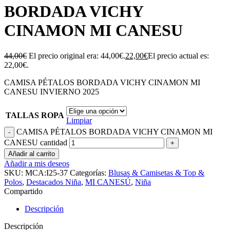
BORDADA VICHY
CINAMON MI CANESU
44,00
€
El precio original era: 44,00€.
22,00
€
El precio actual es:
22,00€.
CAMISA PÉTALOS BORDADA VICHY CINAMON MI
CANESU INVIERNO 2025
TALLAS ROPA
Limpiar
CAMISA PÉTALOS BORDADA VICHY CINAMON MI
CANESU cantidad
Añadir al carrito
Añadir a mis deseos
SKU:
MCA:I25-37
Categorías:
Blusas & Camisetas & Top &
Polos
,
Destacados Niña
,
MI CANESÚ
,
Niña
Compartido
Descripción
Descripción