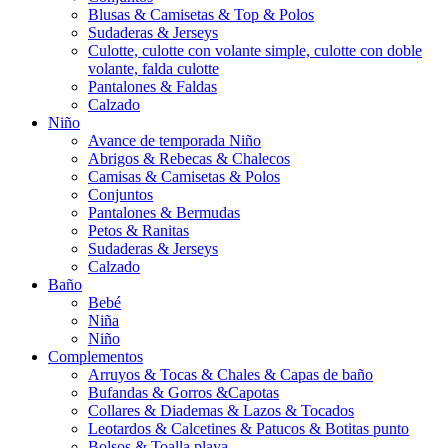
Blusas & Camisetas & Top & Polos
Sudaderas & Jerseys
Culotte, culotte con volante simple, culotte con doble
volante, falda culotte
Pantalones & Faldas
Calzado
Niño
Avance de temporada Niño
Abrigos & Rebecas & Chalecos
Camisas & Camisetas & Polos
Conjuntos
Pantalones & Bermudas
Petos & Ranitas
Sudaderas & Jerseys
Calzado
Baño
Bebé
Niña
Niño
Complementos
Arruyos & Tocas & Chales & Capas de baño
Bufandas & Gorros &Capotas
Collares & Diademas & Lazos & Tocados
Leotardos & Calcetines & Patucos & Botitas punto
Bolsos & Toalla playa