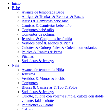
Inicio
Bebé
Avance de temporada Bebé
Abrigos & Trenkas & Rebecas & Buzos
Blusas & Camisetas bebe niña
Camisas & Camisetas bebé niño
Conjuntos bebé niño
Conjuntos de polaina
Jesusitos & Conjuntos bebé niña
Vestidos bebé & Monos & Pichis
Culottes & Cubrepañales & Culetín con volantes
Peleles & Ranitas & Petos
Pijamas
Sudaderas & Jerseys
Niña
Avance de temporada Niña
Jesusitos
Vestidos & Monos & Pichis
Conjuntos
Blusas & Camisetas & Top & Polos
Sudaderas & Jerseys
Culotte, culotte con volante simple, culotte con doble
volante, falda culotte
Pantalones & Faldas
Calzado