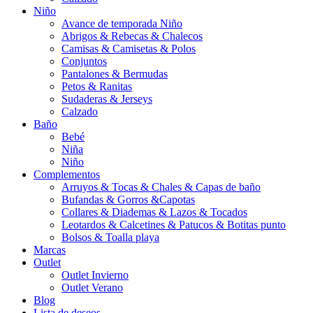
Niño
Avance de temporada Niño
Abrigos & Rebecas & Chalecos
Camisas & Camisetas & Polos
Conjuntos
Pantalones & Bermudas
Petos & Ranitas
Sudaderas & Jerseys
Calzado
Baño
Bebé
Niña
Niño
Complementos
Arruyos & Tocas & Chales & Capas de baño
Bufandas & Gorros &Capotas
Collares & Diademas & Lazos & Tocados
Leotardos & Calcetines & Patucos & Botitas punto
Bolsos & Toalla playa
Marcas
Outlet
Outlet Invierno
Outlet Verano
Blog
Lista de deseos