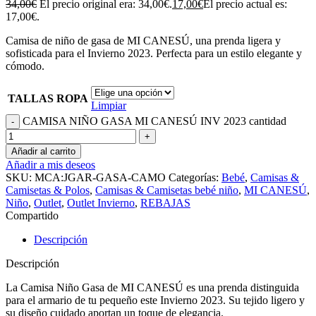
34,00
€
El precio original era: 34,00€.
17,00
€
El precio actual es:
17,00€.
Camisa de niño de gasa de MI CANESÚ, una prenda ligera y
sofisticada para el Invierno 2023. Perfecta para un estilo elegante y
cómodo.
TALLAS ROPA
Limpiar
CAMISA NIÑO GASA MI CANESÚ INV 2023 cantidad
Añadir al carrito
Añadir a mis deseos
SKU:
MCA:JGAR-GASA-CAMO
Categorías:
Bebé
,
Camisas &
Camisetas & Polos
,
Camisas & Camisetas bebé niño
,
MI CANESÚ
,
Niño
,
Outlet
,
Outlet Invierno
,
REBAJAS
Compartido
Descripción
Descripción
La Camisa Niño Gasa de MI CANESÚ es una prenda distinguida
para el armario de tu pequeño este Invierno 2023. Su tejido ligero y
su diseño cuidado aportan un toque de elegancia.