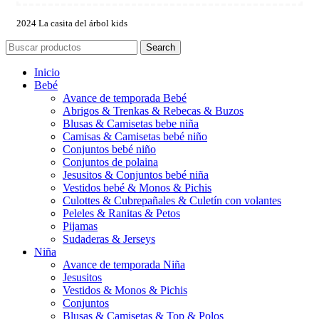
2024 La casita del árbol kids
Search
Inicio
Bebé
Avance de temporada Bebé
Abrigos & Trenkas & Rebecas & Buzos
Blusas & Camisetas bebe niña
Camisas & Camisetas bebé niño
Conjuntos bebé niño
Conjuntos de polaina
Jesusitos & Conjuntos bebé niña
Vestidos bebé & Monos & Pichis
Culottes & Cubrepañales & Culetín con volantes
Peleles & Ranitas & Petos
Pijamas
Sudaderas & Jerseys
Niña
Avance de temporada Niña
Jesusitos
Vestidos & Monos & Pichis
Conjuntos
Blusas & Camisetas & Top & Polos