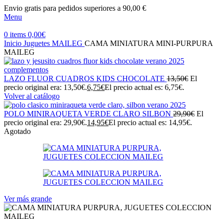
Envio gratis para pedidos superiores a 90,00 €
Menu
0
items
0,00
€
Inicio
Juguetes
MAILEG
CAMA MINIATURA MINI-PURPURA
MAILEG
LAZO FLUOR CUADROS KIDS CHOCOLATE
13,50
€
El
precio original era: 13,50€.
6,75
€
El precio actual es: 6,75€.
Volver al catálogo
POLO MINIRAQUETA VERDE CLARO SILBON
29,90
€
El
precio original era: 29,90€.
14,95
€
El precio actual es: 14,95€.
Agotado
Ver más grande