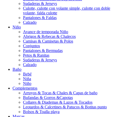
Sudaderas & Jerseys
Culotte, culotte con volante simple, culotte con doble
volante, falda culotte
Pantalones & Faldas
Calzado
Niño
Avance de temporada Niño
Abrigos & Rebecas & Chalecos
Camisas & Camisetas & Polos
Conjuntos
Pantalones & Bermudas
Petos & Ranitas
Sudaderas & Jerseys
Calzado
Baño
Bebé
Niña
Niño
Complementos
Arruyos & Tocas & Chales & Capas de baño
Bufandas & Gorros &Capotas
Collares & Diademas & Lazos & Tocados
Leotardos & Calcetines & Patucos & Botitas punto
Bolsos & Toalla playa
Marcas