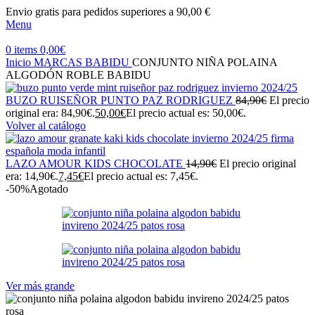
Envio gratis para pedidos superiores a 90,00 €
Menu
0
items
0,00
€
Inicio
MARCAS
BABIDU
CONJUNTO NIÑA POLAINA
ALGODÓN ROBLE BABIDU
BUZO RUISEÑOR PUNTO PAZ RODRIGUEZ
84,90
€
El precio
original era: 84,90€.
50,00
€
El precio actual es: 50,00€.
Volver al catálogo
LAZO AMOUR KIDS CHOCOLATE
14,90
€
El precio original
era: 14,90€.
7,45
€
El precio actual es: 7,45€.
-50%
Agotado
Ver más grande