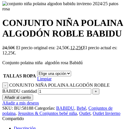
CONJUNTO NIÑA POLAINA
ALGODÓN ROBLE BABIDU
24,50
€
El precio original era: 24,50€.
12,25
€
El precio actual es:
12,25€.
Conjunto polaina niña algodón rosa Babidú
TALLAS ROPA
Limpiar
CONJUNTO NIÑA POLAINA ALGODÓN ROBLE
BABIDU cantidad
Añadir al carrito
Añadir a mis deseos
SKU:
BU:58188
Categorías:
BABIDU
,
Bebé
,
Conjuntos de
polaina
,
Jesusitos & Conjuntos bebé niña
,
Outlet
,
Outlet Invierno
Compartido
Descripción