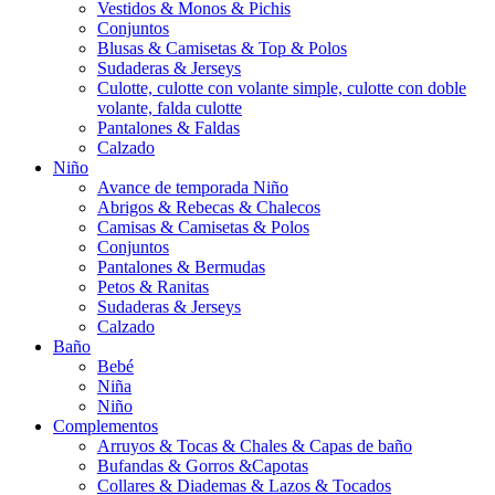
Vestidos & Monos & Pichis
Conjuntos
Blusas & Camisetas & Top & Polos
Sudaderas & Jerseys
Culotte, culotte con volante simple, culotte con doble
volante, falda culotte
Pantalones & Faldas
Calzado
Niño
Avance de temporada Niño
Abrigos & Rebecas & Chalecos
Camisas & Camisetas & Polos
Conjuntos
Pantalones & Bermudas
Petos & Ranitas
Sudaderas & Jerseys
Calzado
Baño
Bebé
Niña
Niño
Complementos
Arruyos & Tocas & Chales & Capas de baño
Bufandas & Gorros &Capotas
Collares & Diademas & Lazos & Tocados