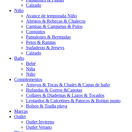
Calzado
Niño
Avance de temporada Niño
Abrigos & Rebecas & Chalecos
Camisas & Camisetas & Polos
Conjuntos
Pantalones & Bermudas
Petos & Ranitas
Sudaderas & Jerseys
Calzado
Baño
Bebé
Niña
Niño
Complementos
Arruyos & Tocas & Chales & Capas de baño
Bufandas & Gorros &Capotas
Collares & Diademas & Lazos & Tocados
Leotardos & Calcetines & Patucos & Botitas punto
Bolsos & Toalla playa
Marcas
Outlet
Outlet Invierno
Outlet Verano