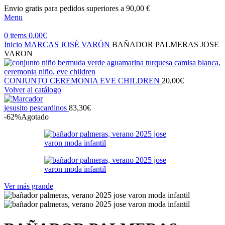
Envio gratis para pedidos superiores a 90,00 €
Menu
0
items
0,00
€
Inicio
MARCAS
JOSÉ VARÓN
BAÑADOR PALMERAS JOSE
VARON
CONJUNTO CEREMONIA EVE CHILDREN
20,00
€
Volver al catálogo
jesusito pescardinos
83,30
€
-62%
Agotado
Ver más grande