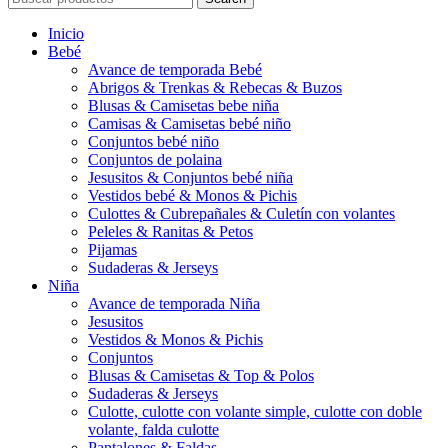
Inicio
Bebé
Avance de temporada Bebé
Abrigos & Trenkas & Rebecas & Buzos
Blusas & Camisetas bebe niña
Camisas & Camisetas bebé niño
Conjuntos bebé niño
Conjuntos de polaina
Jesusitos & Conjuntos bebé niña
Vestidos bebé & Monos & Pichis
Culottes & Cubrepañales & Culetín con volantes
Peleles & Ranitas & Petos
Pijamas
Sudaderas & Jerseys
Niña
Avance de temporada Niña
Jesusitos
Vestidos & Monos & Pichis
Conjuntos
Blusas & Camisetas & Top & Polos
Sudaderas & Jerseys
Culotte, culotte con volante simple, culotte con doble
volante, falda culotte
Pantalones & Faldas