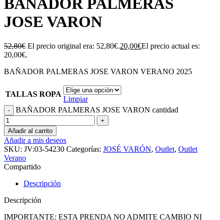
BAÑADOR PALMERAS
JOSE VARON
52,80
€
El precio original era: 52,80€.
20,00
€
El precio actual es:
20,00€.
BAÑADOR PALMERAS JOSE VARON VERANO 2025
TALLAS ROPA
Limpiar
BAÑADOR PALMERAS JOSE VARON cantidad
Añadir al carrito
Añadir a mis deseos
SKU:
JV:03-54230
Categorías:
JOSÉ VARÓN
,
Outlet
,
Outlet
Verano
Compartido
Descripción
Descripción
IMPORTANTE: ESTA PRENDA NO ADMITE CAMBIO NI