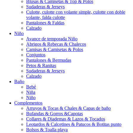
Blusas & Camisetas & Top & Polos
Sudaderas & Jerseys
Culotte, culotte con volante simple, culotte con doble
volante, falda culotte
Pantalones & Faldas
Calzado
Niño
Avance de temporada Niño
Abrigos & Rebecas & Chalecos
Camisas & Camisetas & Polos
Conjuntos
Pantalones & Bermudas
Petos & Ranitas
Sudaderas & Jerseys
Calzado
Baño
Bebé
Niña
Niño
Complementos
Arruyos & Tocas & Chales & Capas de baño
Bufandas & Gorros &Capotas
Collares & Diademas & Lazos & Tocados
Leotardos & Calcetines & Patucos & Botitas punto
Bolsos & Toalla playa