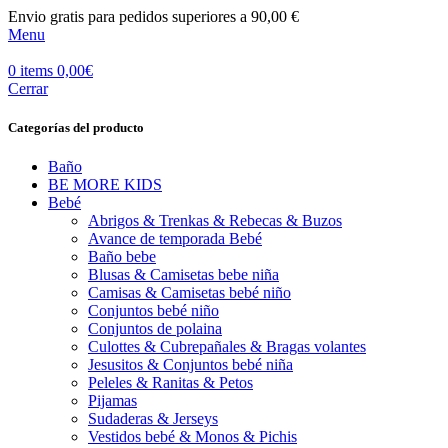
Envio gratis para pedidos superiores a 90,00 €
Menu
0
items
0,00
€
Cerrar
Categorías del producto
Baño
BE MORE KIDS
Bebé
Abrigos & Trenkas & Rebecas & Buzos
Avance de temporada Bebé
Baño bebe
Blusas & Camisetas bebe niña
Camisas & Camisetas bebé niño
Conjuntos bebé niño
Conjuntos de polaina
Culottes & Cubrepañales & Bragas volantes
Jesusitos & Conjuntos bebé niña
Peleles & Ranitas & Petos
Pijamas
Sudaderas & Jerseys
Vestidos bebé & Monos & Pichis