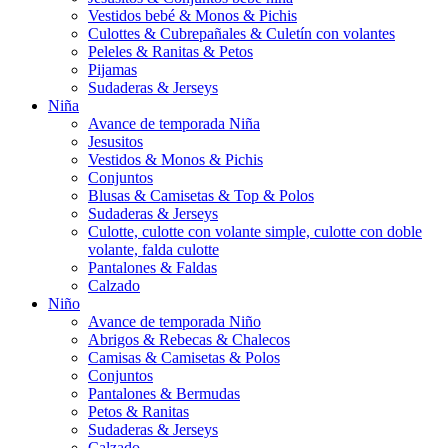
Vestidos bebé & Monos & Pichis
Culottes & Cubrepañales & Culetín con volantes
Peleles & Ranitas & Petos
Pijamas
Sudaderas & Jerseys
Niña
Avance de temporada Niña
Jesusitos
Vestidos & Monos & Pichis
Conjuntos
Blusas & Camisetas & Top & Polos
Sudaderas & Jerseys
Culotte, culotte con volante simple, culotte con doble
volante, falda culotte
Pantalones & Faldas
Calzado
Niño
Avance de temporada Niño
Abrigos & Rebecas & Chalecos
Camisas & Camisetas & Polos
Conjuntos
Pantalones & Bermudas
Petos & Ranitas
Sudaderas & Jerseys
Calzado