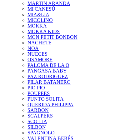
MARTIN ARANDA
MI CANESÚ
MIA&LIA
MICOLINO
MOKKA
MOKKA KIDS
MON PETIT BONBON
NACHETE
NOA
NUECES
OSAMORE
PALOMA DE LA O
PANGASA BABY
PAZ RODRIGUEZ
PILAR BATANERO
PIO PIO
POUPEES
PUNTO SOLITA
QUERIDA PHILIPPA
SARDON
SCALPERS
SCOTTA
SILBON
SPAGNOLO
VALENTINA BEBÉS