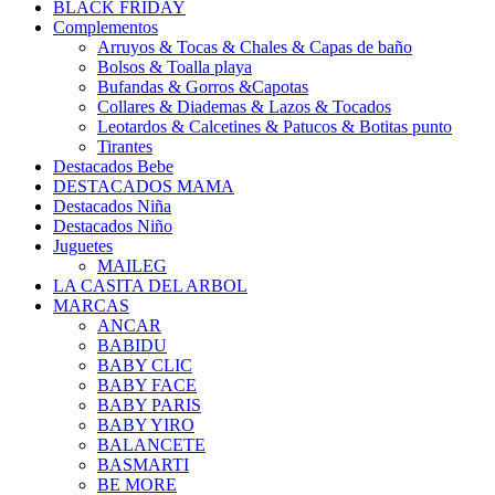
BLACK FRIDAY
Complementos
Arruyos & Tocas & Chales & Capas de baño
Bolsos & Toalla playa
Bufandas & Gorros &Capotas
Collares & Diademas & Lazos & Tocados
Leotardos & Calcetines & Patucos & Botitas punto
Tirantes
Destacados Bebe
DESTACADOS MAMA
Destacados Niña
Destacados Niño
Juguetes
MAILEG
LA CASITA DEL ARBOL
MARCAS
ANCAR
BABIDU
BABY CLIC
BABY FACE
BABY PARIS
BABY YIRO
BALANCETE
BASMARTI
BE MORE