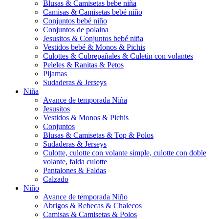
Blusas & Camisetas bebe niña
Camisas & Camisetas bebé niño
Conjuntos bebé niño
Conjuntos de polaina
Jesusitos & Conjuntos bebé niña
Vestidos bebé & Monos & Pichis
Culottes & Cubrepañales & Culetín con volantes
Peleles & Ranitas & Petos
Pijamas
Sudaderas & Jerseys
Niña
Avance de temporada Niña
Jesusitos
Vestidos & Monos & Pichis
Conjuntos
Blusas & Camisetas & Top & Polos
Sudaderas & Jerseys
Culotte, culotte con volante simple, culotte con doble
volante, falda culotte
Pantalones & Faldas
Calzado
Niño
Avance de temporada Niño
Abrigos & Rebecas & Chalecos
Camisas & Camisetas & Polos