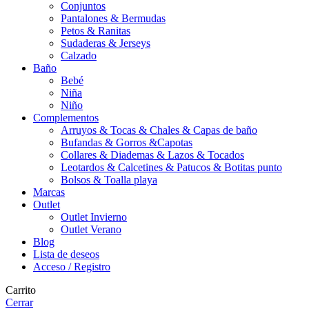
Conjuntos
Pantalones & Bermudas
Petos & Ranitas
Sudaderas & Jerseys
Calzado
Baño
Bebé
Niña
Niño
Complementos
Arruyos & Tocas & Chales & Capas de baño
Bufandas & Gorros &Capotas
Collares & Diademas & Lazos & Tocados
Leotardos & Calcetines & Patucos & Botitas punto
Bolsos & Toalla playa
Marcas
Outlet
Outlet Invierno
Outlet Verano
Blog
Lista de deseos
Acceso / Registro
Carrito
Cerrar